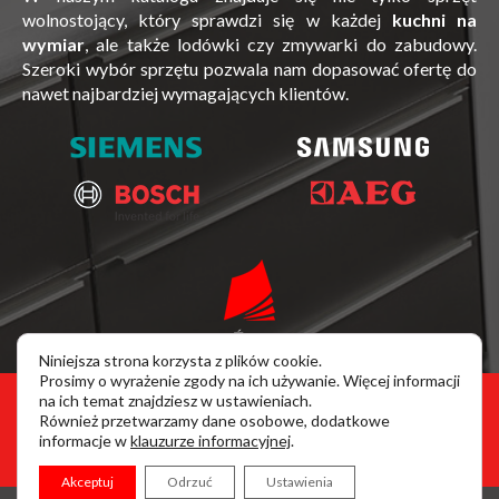
wolnostojący, który sprawdzi się w każdej
kuchni na
wymiar
, ale także lodówki czy zmywarki do zabudowy.
Szeroki wybór sprzętu pozwala nam dopasować ofertę do
nawet najbardziej wymagających klientów.
SPRAWDŹ PRODUKTY
Niniejsza strona korzysta z plików cookie.
Prosimy o wyrażenie zgody na ich używanie. Więcej informacji
U nas zakupisz meble na raty
na ich temat znajdziesz w ustawieniach.
Również przetwarzamy dane osobowe, dodatkowe
informacje w
klauzurze informacyjnej
.
Akceptuj
Odrzuć
Ustawienia