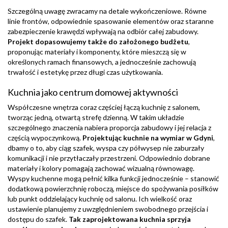
Szczególną uwagę zwracamy na detale wykończeniowe. Równe
linie frontów, odpowiednie spasowanie elementów oraz staranne
zabezpieczenie krawędzi wpływają na odbiór całej zabudowy.
Projekt dopasowujemy także do założonego budżetu
,
proponując materiały i komponenty, które mieszczą się w
określonych ramach finansowych, a jednocześnie zachowują
trwałość i estetykę przez długi czas użytkowania.
Kuchnia jako centrum domowej aktywności
Współczesne wnętrza coraz częściej łączą kuchnię z salonem,
tworząc jedną, otwartą strefę dzienną. W takim układzie
szczególnego znaczenia nabiera proporcja zabudowy i jej relacja z
częścią wypoczynkową.
Projektując kuchnie na wymiar w Gdyni
,
dbamy o to, aby ciąg szafek, wyspa czy półwysep nie zaburzały
komunikacji i nie przytłaczały przestrzeni. Odpowiednio dobrane
materiały i kolory pomagają zachować wizualną równowagę.
Wyspy kuchenne mogą pełnić kilka funkcji jednocześnie – stanowić
dodatkową powierzchnię roboczą, miejsce do spożywania posiłków
lub punkt oddzielający kuchnię od salonu. Ich wielkość oraz
ustawienie planujemy z uwzględnieniem swobodnego przejścia i
dostępu do szafek.
Tak zaprojektowana kuchnia sprzyja