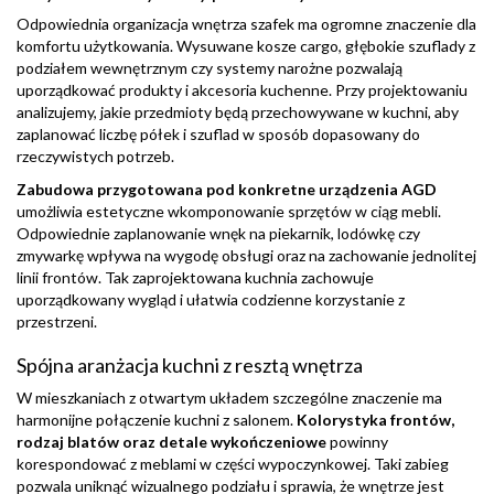
Odpowiednia organizacja wnętrza szafek ma ogromne znaczenie dla
komfortu użytkowania. Wysuwane kosze cargo, głębokie szuflady z
podziałem wewnętrznym czy systemy narożne pozwalają
uporządkować produkty i akcesoria kuchenne. Przy projektowaniu
analizujemy, jakie przedmioty będą przechowywane w kuchni, aby
zaplanować liczbę półek i szuflad w sposób dopasowany do
rzeczywistych potrzeb.
Zabudowa przygotowana pod konkretne urządzenia AGD
umożliwia estetyczne wkomponowanie sprzętów w ciąg mebli.
Odpowiednie zaplanowanie wnęk na piekarnik, lodówkę czy
zmywarkę wpływa na wygodę obsługi oraz na zachowanie jednolitej
linii frontów. Tak zaprojektowana kuchnia zachowuje
uporządkowany wygląd i ułatwia codzienne korzystanie z
przestrzeni.
Spójna aranżacja kuchni z resztą wnętrza
W mieszkaniach z otwartym układem szczególne znaczenie ma
harmonijne połączenie kuchni z salonem.
Kolorystyka frontów,
rodzaj blatów oraz detale wykończeniowe
powinny
korespondować z meblami w części wypoczynkowej. Taki zabieg
pozwala uniknąć wizualnego podziału i sprawia, że wnętrze jest