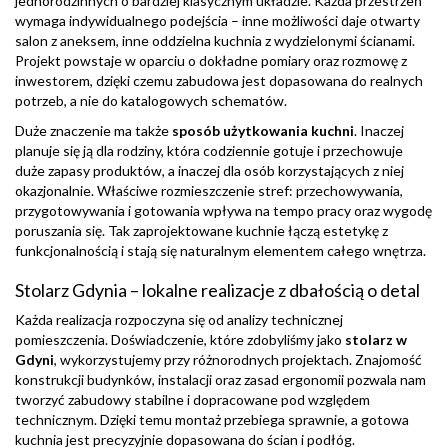
jednorodzinnych o bardziej klasycznym układzie. Każda przestrzeń
wymaga indywidualnego podejścia – inne możliwości daje otwarty
salon z aneksem, inne oddzielna kuchnia z wydzielonymi ścianami.
Projekt powstaje w oparciu o dokładne pomiary oraz rozmowę z
inwestorem, dzięki czemu zabudowa jest dopasowana do realnych
potrzeb, a nie do katalogowych schematów.
Duże znaczenie ma także
sposób użytkowania kuchni
. Inaczej
planuje się ją dla rodziny, która codziennie gotuje i przechowuje
duże zapasy produktów, a inaczej dla osób korzystających z niej
okazjonalnie. Właściwe rozmieszczenie stref: przechowywania,
przygotowywania i gotowania wpływa na tempo pracy oraz wygodę
poruszania się. Tak zaprojektowane kuchnie łączą estetykę z
funkcjonalnością i stają się naturalnym elementem całego wnętrza.
Stolarz Gdynia – lokalne realizacje z dbałością o detal
Każda realizacja rozpoczyna się od analizy technicznej
pomieszczenia. Doświadczenie, które zdobyliśmy jako
stolarz w
Gdyni
, wykorzystujemy przy różnorodnych projektach. Znajomość
konstrukcji budynków, instalacji oraz zasad ergonomii pozwala nam
tworzyć zabudowy stabilne i dopracowane pod względem
technicznym. Dzięki temu montaż przebiega sprawnie, a gotowa
kuchnia jest precyzyjnie dopasowana do ścian i podłóg.