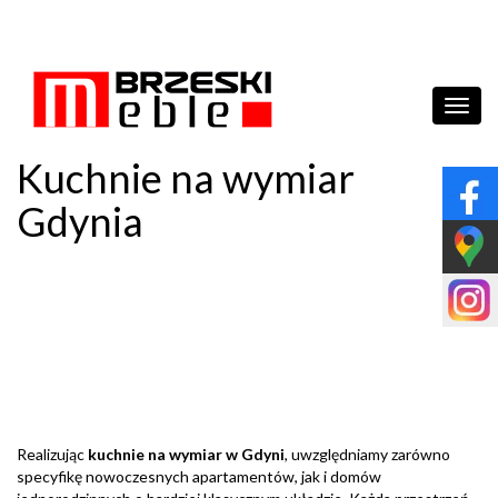
Kuchnie na wymiar Gdynia
Toggl
navig
Kuchnie na wymiar
Gdynia
Realizując
kuchnie na wymiar w Gdyni
, uwzględniamy zarówno
specyfikę nowoczesnych apartamentów, jak i domów