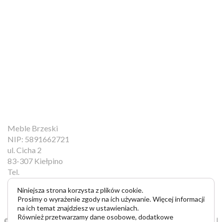
Meble Brzeski
NIP: 5891662721
ul. Cicha 2
83-307 Kiełpino
Tel.
+48 793 700 745
Niniejsza strona korzysta z plików cookie.
e-mail:
Prosimy o wyrażenie zgody na ich używanie. Więcej informacji
kontakt@meblebrzeski.pl
na ich temat znajdziesz w ustawieniach.
Również przetwarzamy dane osobowe, dodatkowe
©2018
Kuchnie na wymiar Gdańsk
|
Meble na wymiar Gdańsk
|