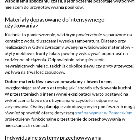
wspólnemu spędzaniu czasu
, a jednocześnie pozostaje wygodnym
miejscem do przygotowywania posiłków.
Materiały dopasowane do intensywnego
użytkowania>
Kuchnia to pomieszczenie, w którym powierzchnie są narażone na
kontakt z wodą, tłuszczem i wysoką temperaturą. Dlatego przy
realizacjach w Gdyni zwracamy uwagę na właściwości materiałów –
płyty meblowe, fronty i blaty powinny wykazywać odporność na
codzienne obciążenia. Odpowiednie zabezpieczenie
newralgicznych miejsc, takich jak okolice zlewu czy płyty grzewczej,
wpływa na trwałość zabudowy.
Dobór materiałów zawsze omawiamy z inwestorem
,
uwzględniając zarówno estetykę, jak i sposób użytkowania kuchni.
W przestrzeniach o intensywnej eksploatacji warto postawić na
wykończenia łatwe do utrzymania w czystości i odporne na
zarysowania. Osoby planujące zabudowę innych pomieszczeń mogą
również sprawdzić ofertę dotyczącą
szaf na wymiar w Pomorskiem
,
projektujemy funkcjonalne przestrzenie do przechowywania w
mieszkaniach i domach.
Indywidualne systemy przechowywania